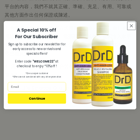
平台的內容，我們不就其正確、準確、充足、有用、可靠或
其他方面作出任何保證或陳述。
7. 你同意在下載或以任何方式獲得本平台內容時，自行承擔
A Special 10% off
風險。對於你的移動設備、電腦系統或其他設備因進入本平
For Our Subscriber
台而可能招致的資料受損或丟失，或其他類似損失或損害，
Sign up to subscribe our newsletter for
early access to new arrivals and
你全權負責。
special offers!
Enter code
"WELCOME22"
at
8. 我們保留隨時更改本平台的任何內容及其他專案的權利，
checkout to enjoy *10%off !
而不作任何通知
*One use per customer
*Offer cannot combined with any other promotion
9. DrD Life Science Group 保留所有權利
Continue