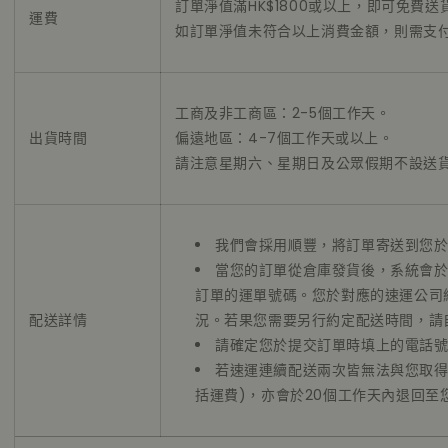
訂單淨值滿HK$1800或以上，即可免費
運費
如訂單淨值未符合以上消費金額，則需支
工商及非工商區：2-5個工作天。
出貨時間
偏遠地區：4-7個工作天或以上。
請注意星期六、星期日及公眾假期不設送
我們會採用順豐，將訂單寄送到您
當您的訂單從倉庫發貨後，系統會
訂單的運單號碼。您於對應的速運公司
配送詳情
況。若果您需要另行約定配送時間，請
請確定您於提交訂單時填上的電話
若速運連續配送兩次皆無法與您取得
括運費)，亦會於20個工作天內退回至