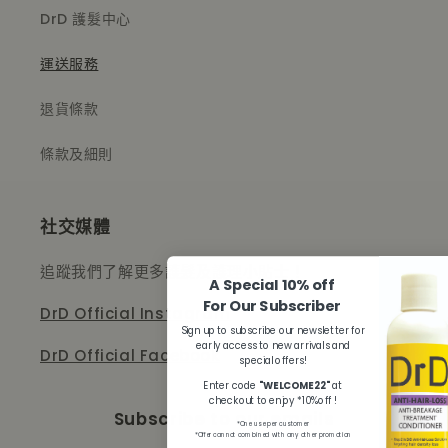
DrD 護髮中心
運送服務
退貨條款
條款及細則
社交媒體
追蹤我們了解更多護髮及護理小貼士！
A Special 10% off
For Our Subscriber
DrD Official Instagram
Sign up to subscribe our newsletter for
early access to new arrivals and
DrD Official Facebook
special offers!
Enter code
"WELCOME22"
at
checkout to enjoy *10%off !
Subscribe to our emails
*One use per customer
*Offer cannot combined with any other promotion