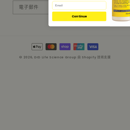
電子郵件
Continue
Facebook
Instagram
YouTube
付
款
© 2026,
DrD Life Science Group
由 Shopify 技術支援
方
式