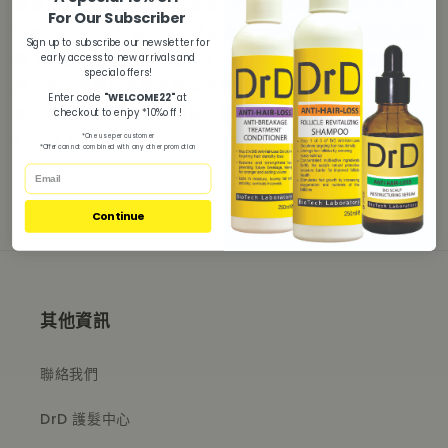
曬霜用於防止褪色和環境破壞，有助於保持頭髮顏色活力。
For Our Subscriber
**結果：** - 你提到這款洗髮水對你的頭髮產生了明顯的影
Sign up to subscribe our newsletter for
響，這是一個強有力的認可！ **整體：** - 根據您的經
early access to new arrivals and
special offers!
驗，您似乎會向其他有類似頭髮問題的洗髮水推薦這款洗髮
Enter code
"WELCOME22"
at
水。 - 它特別適合頭髮粗糙、捲曲、捲曲、不守規矩或難以
checkout to enjoy *10%off !
打理的人。...
*One use per customer
*Offer cannot combined with any other promotion
Continue
其他資訊
聯絡我們
DrD 護髮中心