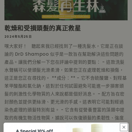
乾燥和受損頭髮的真正救星
2024年5月25日
嘿大家好！ 聽起來我已經找到了一種洗髮水，它是正在談
論的 DrD Shampoo 似乎是一款旨在幫助解決這些問題的
產品。讓我們分解一下您在評論中提到的要點： - 這款洗髮
水聲稱可以使頭髮光滑柔滑，如果您正在處理乾燥和損傷，
這正是您正在尋找的。 **成分：** - 它不含硫酸鹽、對羥基
苯甲酸酯和氯化鈉，這對於任何試圖避免可能進一步損害頭
髮的刺激性化學物質的人來說都是個好消息。 - 配方旨在密
封顏色並提供更絲滑、更光滑的手感。這表明它可能對經過
染色處理的頭髮特別有益。 - 它含有從營養豐富的藻類中提
取的有機生物活性物質，據說可以恢復頭髮的柔韌性、強度
和彈性。 - 天然成份為染髮提供最佳健康。 - UVA/UVB 防
A Special 10% off